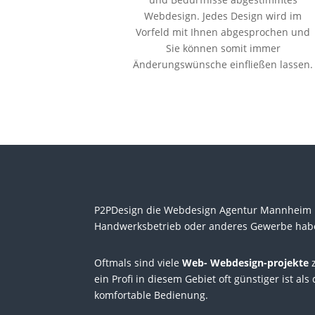
Webdesign. Jedes Design wird im
Vorfeld mit Ihnen abgesprochen und
Sie können somit immer
Änderungswünsche einfließen lassen.
P2PDesign die Webdesign Agentur Mannheim bi
Handwerksbetrieb oder anderes Gewerbe haben,
O
ftmals sind viele
Web- Webdesign-projekte
z
ein Profi in diesem Gebiet oft günstiger ist a
komfortable Bedienung.