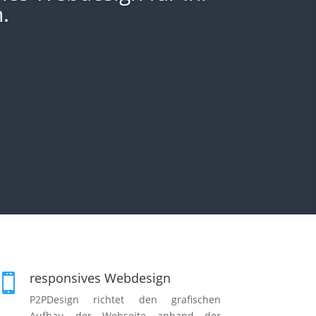
.
responsives Webdesign

P2PDesign richtet den grafischen
Aufbau der Webseite anhand der