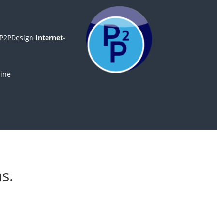
e P2PDesign
Internet-
eine
s.