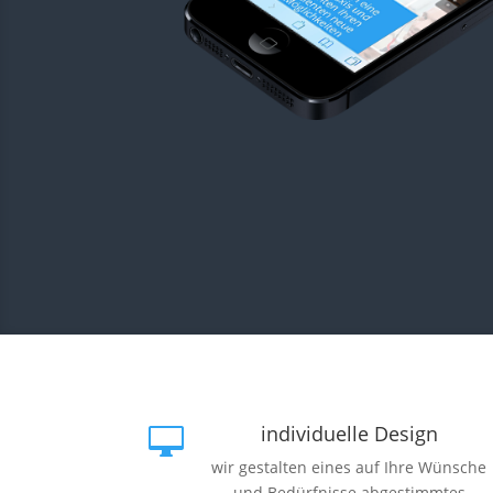
individuelle Design

wir gestalten eines auf Ihre Wünsche
und Bedürfnisse abgestimmtes